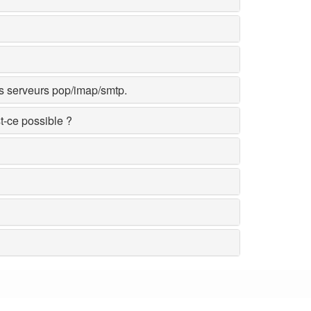
es serveurs pop/imap/smtp.
t-ce possible ?